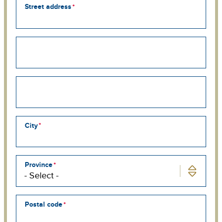
Street address
Street
address
line
2
Street
address
line
3
City
Province
Postal code