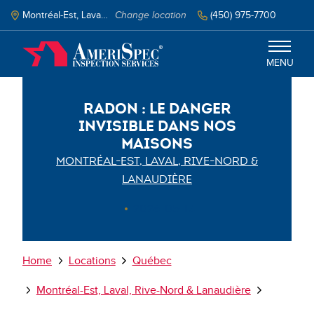
Skip
to
Montréal-Est, Laval, Rive-Nord & Lanaudière, QC
Change location
‭(450) 975-7700‬
main
content
MENU
Radon : le danger
Montréal-Est, Laval, Rive-Nord &
invisible dans nos
Lanaudière
maisons
MONTRÉAL-EST, LAVAL, RIVE-NORD &
Services
LANAUDIÈRE
Schedule Inspection
2026-05-13
Select your language
Breadcrumb
Home
Locations
Québec
Montréal-Est, Laval, Rive-Nord & Lanaudière