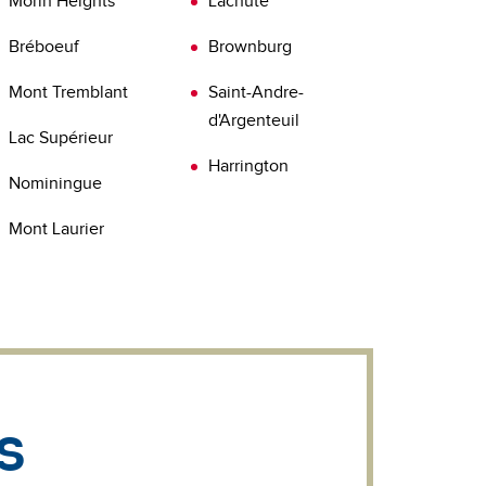
n savoir plus sur
SERVICES DE TEST DE RADON
Morin Heights
Lachute
Bréboeuf
Brownburg
Mont Tremblant
Saint-Andre-
d'Argenteuil
Lac Supérieur
Harrington
Nominingue
Mont Laurier
s