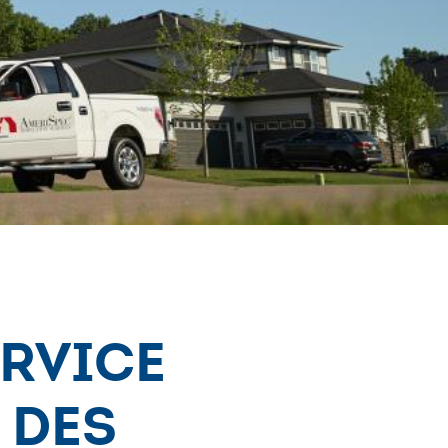
ervice
 des