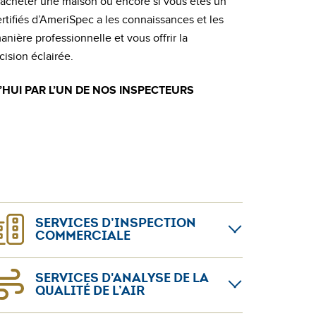
 acheter une maison ou encore si vous êtes un
ertifiés d’AmeriSpec a les connaissances et les
nière professionnelle et vous offrir la
cision éclairée.
’HUI PAR L’UN DE NOS INSPECTEURS
SERVICES D’INSPECTION
COMMERCIALE
otre objectif est de vous aider à mieux
SERVICES D'ANALYSE DE LA
omprendre votre immeuble. Une inspection
QUALITÉ DE L’AIR
ommerciale avec AmeriSpec vous fournira tous