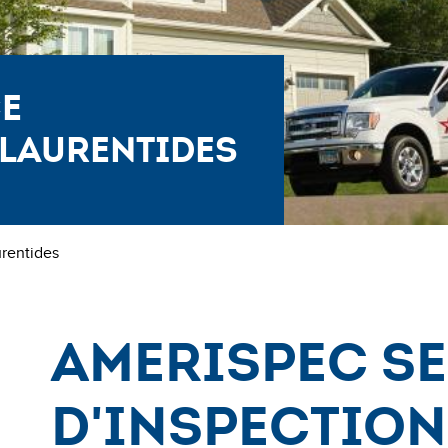
ce
 Laurentides
rentides
AmeriSpec S
d'Inspection