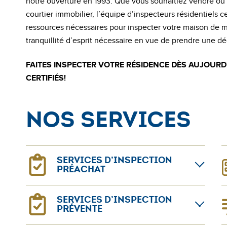
notre ouverture en 1993. Que vous souhaitiez vendre ou
courtier immobilier, l’équipe d’inspecteurs résidentiels c
ressources nécessaires pour inspecter votre maison de ma
tranquillité d’esprit nécessaire en vue de prendre une dé
FAITES INSPECTER VOTRE RÉSIDENCE DÈS AUJOURD
CERTIFIÉS!
Nos Services
SERVICES D’INSPECTION
PRÉACHAT
L’achat d’une maison peut s’avérer stressant. Vous
N
SERVICES D’INSPECTION
avez trouvé la maison de vos rêves, mais vous
c
PRÉVENTE
vous inquiétez à savoir si elle est bien construite
c