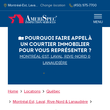
Skip
to
Montréal-Est, Laval, Rive-Nord & Lanaudière, QC
Change location
‭(450) 975-7700‬
main
content
MENU
🏡 Pourquoi faire appel à
Montréal-Est, Laval, Rive-Nord &
un courtier immobilier
Lanaudière
pour vous représenter ?
MONTRÉAL-EST, LAVAL, RIVE-NORD &
Services
LANAUDIÈRE
Schedule Inspection
2025-09-01
Select your language
Breadcrumb
Home
Locations
Québec
Montréal-Est, Laval, Rive-Nord & Lanaudière