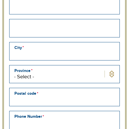
Street
address
line
2
Street
address
line
3
City
Province
Postal code
Phone Number