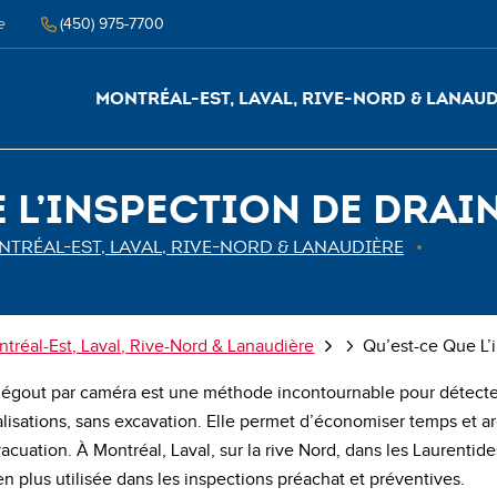
e
‭(450) 975-7700‬
Montréal-Est, Laval, Rive-Nord & Lanau
e l’inspection de drai
TRÉAL-EST, LAVAL, RIVE-NORD & LANAUDIÈRE
2026-0
tréal-Est, Laval, Rive-Nord & Lanaudière
Qu’est-ce Que L’i
d’égout par caméra est une méthode incontournable pour détect
alisations, sans excavation. Elle permet d’économiser temps et ar
acuation. À Montréal, Laval, sur la rive Nord, dans les Laurentide
n plus utilisée dans les inspections préachat et préventives.