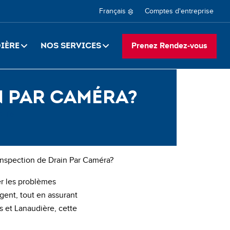
Second
Select
Comptes d'entreprise
your
naviga
language
dière
Nos Services
Prenez Rendez-vous
FR
n par caméra?
3-16
nspection de Drain Par Caméra?
er les problèmes
gent, tout en assurant
s et Lanaudière, cette