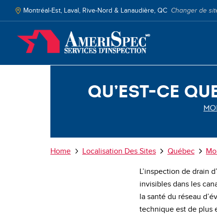
Skip
to
Montréal-Est, Laval, Rive-Nord & Lanaudière, QC
Changer de sit
main
content
Qu’est-ce qu
MON
Breadcrumb
Home
Localisation Des Sites
Québec
Mon
L’inspection de drain 
invisibles dans les can
la santé du réseau d’év
technique est de plus e