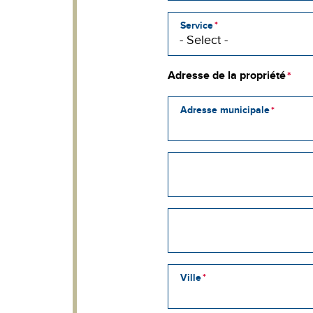
Service
Adresse de la propriété
Adresse municipale
Adresse
municipale
2
Street
address
line
3
Ville