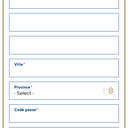
Adresse
municipale
2
Street
address
line
3
Ville
Province
Code postal