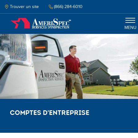
Skip
to
Trouver un site
(866) 284-6010
main
content
MENU
Inspection
PRENEZ RENDEZ-VOUS
Select your language
Comptes d'entreprise