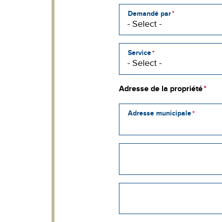
Demandé par
Service
Adresse de la propriété
Adresse municipale
Adresse
municipale
2
Street
address
line